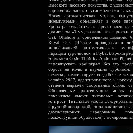
Высокого часового искусства, с удовольс
еще одних часов с усложнениями в колл
Новая автоматическая модель, выпус
экземплярами, объединяет в себе пар
хронографом. Эти часы, представленные 
диаметром 43 мм, возвещают о приходе 
Oak Offshore в обновленном дизайне. 
Royal Oak Offshore приводятся в дей
модификацией автоматического ману
парящим турбийоном и Flyback хронограф
коллекции Code 11.59 by Audemars Piguet
перезапускать хронограф без его пред
сброса на ноль, а парящий турбийон,
отметки, компенсирует воздействие земн
калибра 2967, адаптированного к новому
степени выражен спортивный стиль, от
Обновленные архитектурные мосты и
покрытием имеют титановые вставки
контраст. Титановые мосты декорирован
с ручной полировкой, тогда как вставки 
демонстрируют чередование пове
пескоструйной обработкой, с полированны