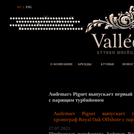
RU
|
ENG
БУТИКИ ШВЕЙЦ
О КОМПАНИИ
БРЕНДЫ
БУТИКИ
НОВОС
Audemars Piguet выпускает первый
с парящим турбийоном
Audemars Piguet выпускает п
хронограф Royal Oak Offshore с п
27.07.2021
Швейцарская мануфактура Audemars Pig