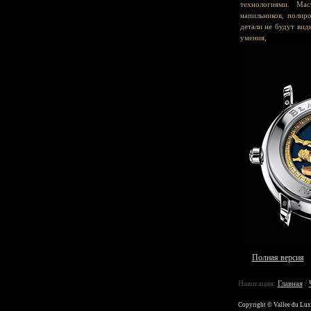
технологиями. Ма
напильников, полир
детали не будут вид
умения, 
Полная версия
Навигация:
Главная
/
Copyright © Vallee du Lu