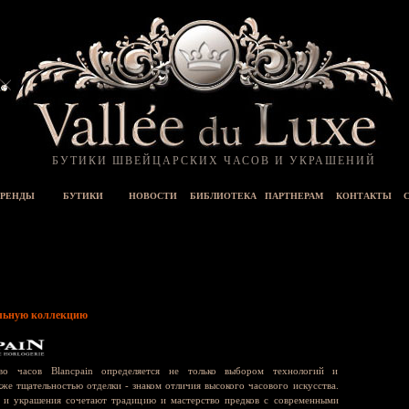
БУТИКИ ШВЕЙЦАРСКИХ ЧАСОВ И УКРАШЕНИЙ
РЕНДЫ
БУТИКИ
НОВОСТИ
БИБЛИОТЕКА
ПАРТНЕРАМ
КОНТАКТЫ
льную коллекцию
во часов Blancpain определяется не только выбором технологий и
же тщательностью отделки - знаком отличия высокого часового искусства.
 и украшения сочетают традицию и мастерство предков с современными