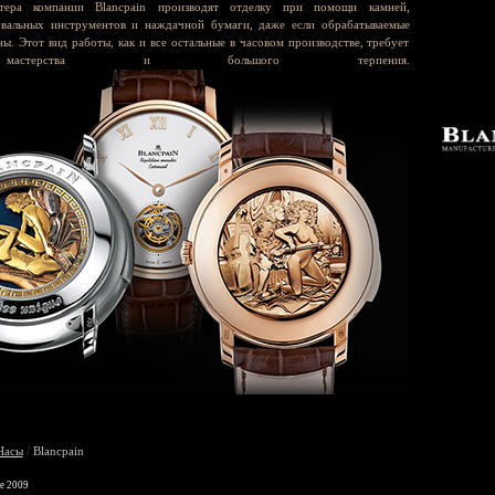
стера компании Blancpain производят отделку при помощи камней,
овальных инструментов и наждачной бумаги, даже если обрабатываемые
ны. Этот вид работы, как и все остальные в часовом производстве, требует
мастерства и большого терпения.
Часы
/
Blancpain
xe 2009